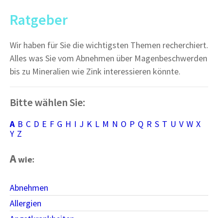
Ratgeber
Wir haben für Sie die wichtigsten Themen recherchiert.
Alles was Sie vom Abnehmen über Magenbeschwerden
bis zu Mineralien wie Zink interessieren könnte.
Bitte wählen Sie:
A
B
C
D
E
F
G
H
I
J
K
L
M
N
O
P
Q
R
S
T
U
V
W
X
Y
Z
A
wie:
Abnehmen
Allergien