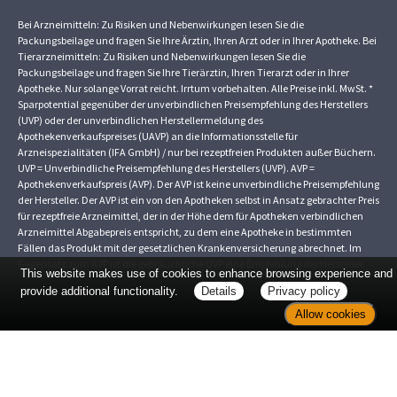
Bei Arzneimitteln: Zu Risiken und Nebenwirkungen lesen Sie die
Packungsbeilage und fragen Sie Ihre Ärztin, Ihren Arzt oder in Ihrer Apotheke. Bei
Tierarzneimitteln: Zu Risiken und Nebenwirkungen lesen Sie die
Packungsbeilage und fragen Sie Ihre Tierärztin, Ihren Tierarzt oder in Ihrer
Apotheke. Nur solange Vorrat reicht. Irrtum vorbehalten. Alle Preise inkl. MwSt. *
Sparpotential gegenüber der unverbindlichen Preisempfehlung des Herstellers
(UVP) oder der unverbindlichen Herstellermeldung des
Apothekenverkaufspreises (UAVP) an die Informationsstelle für
Arzneispezialitäten (IFA GmbH) / nur bei rezeptfreien Produkten außer Büchern.
UVP = Unverbindliche Preisempfehlung des Herstellers (UVP). AVP =
Apothekenverkaufspreis (AVP). Der AVP ist keine unverbindliche Preisempfehlung
der Hersteller. Der AVP ist ein von den Apotheken selbst in Ansatz gebrachter Preis
für rezeptfreie Arzneimittel, der in der Höhe dem für Apotheken verbindlichen
Arzneimittel Abgabepreis entspricht, zu dem eine Apotheke in bestimmten
Fällen das Produkt mit der gesetzlichen Krankenversicherung abrechnet. Im
Gegensatz zum AVP ist die gebräuchliche UVP eine Empfehlung der Hersteller.
This website makes use of cookies to enhance browsing experience and
provide additional functionality.
Details
Privacy policy
Allow cookies