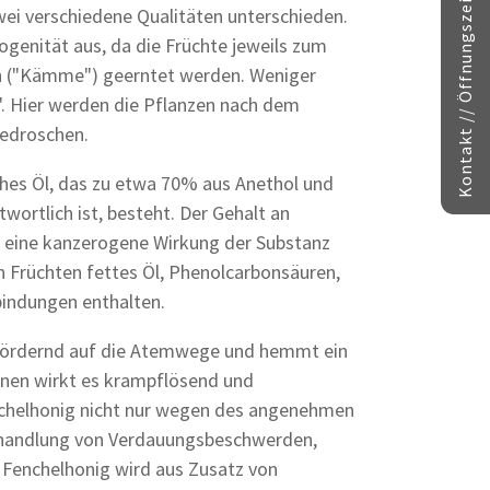
Kontakt // Öffnungszeiten
ei verschiedene Qualitäten unterschieden.
enität aus, da die Früchte jeweils zum
n ("Kämme") geerntet werden. Weniger
. Hier werden die Pflanzen nach dem
gedroschen.
sches Öl, das zu etwa 70% aus Anethol und
ortlich ist, besteht. Der Gehalt an
a eine kanzerogene Wirkung der Substanz
n Früchten fettes Öl, Phenolcarbonsäuren,
bindungen enthalten.
 fördernd auf die Atemwege und hemmt ein
nen wirkt es krampflösend und
nchelhonig nicht nur wegen des angenehmen
Behandlung von Verdauungsbeschwerden,
enchelhonig wird aus Zusatz von