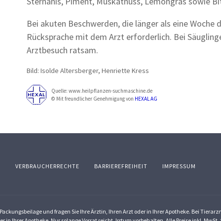
Sternanis, Piment, Muskatnuss, Lemongras sowie Bit
Bei akuten Beschwerden, die länger als eine Woche d
Rücksprache mit dem Arzt erforderlich. Bei Säuglingen
Arztbesuch ratsam.
Bild: Isolde Altersberger, Henriette Kress
Quelle: www.heilpflanzen-suchmaschine.de
© Mit freundlicher Genehmigung von
HEXAL AG
Z
VERBRAUCHERRECHTE
BARRIEREFREIHEIT
IMPRESSUM
ackungsbeilage und fragen Sie Ihre Ärztin, Ihren Arzt oder in Ihrer Apotheke. Bei Tierar
er in Ihrer Apotheke. Nur solange Vorrat reicht. Irrtum vorbehalten. Alle Preise inkl. Mw