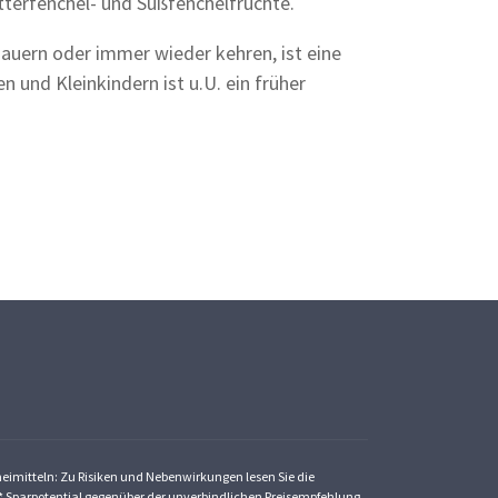
terfenchel- und Süßfenchelfrüchte.
auern oder immer wieder kehren, ist eine
 und Kleinkindern ist u.U. ein früher
zneimitteln: Zu Risiken und Nebenwirkungen lesen Sie die
St. * Sparpotential gegenüber der unverbindlichen Preisempfehlung