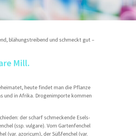
end, blähungstreibend und schmeckt gut –
re Mill.
eheimatet, heute findet man die Pflanze
ikas und in Afrika. Drogenimporte kommen
chieden: der scharf schmeckende Esels-
enchel (ssp. vulgare). Vom Gartenfenchel
el (var. azoricum), der Süßfenchel (var.