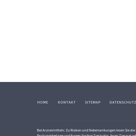
HOME
KONTAKT
SITEMAP
DATENSCHUT
Bei Arzneimitteln: Zu Risiken und Nebenwirkungen lesen Sie die P
Packungsbeilage und fragen Sie Ihre Tierärztin, Ihren Tierarzt od