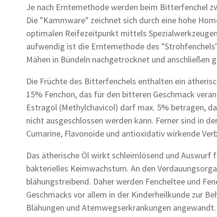
Je nach Erntemethode werden beim Bitterfenchel zw
Die "Kammware" zeichnet sich durch eine hohe Homog
optimalen Reifezeitpunkt mittels Spezialwerkzeuge
aufwendig ist die Erntemethode des "Strohfenchels"
Mähen in Bündeln nachgetrocknet und anschließen 
Die Früchte des Bitterfenchels enthalten ein ätheri
15% Fenchon, das für den bitteren Geschmack verantw
Estragol (Methylchavicol) darf max. 5% betragen, d
nicht ausgeschlossen werden kann. Ferner sind in de
Cumarine, Flavonoide und antioxidativ wirkende Ver
Das ätherische Öl wirkt schleimlösend und Auswurf
bakterielles Keimwachstum. An den Verdauungsorga
blähungstreibend. Daher werden Fencheltee und Fe
Geschmacks vor allem in der Kinderheilkunde zur 
Blähungen und Atemwegserkrankungen angewandt. F