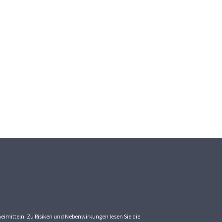
zneimitteln: Zu Risiken und Nebenwirkungen lesen Sie die