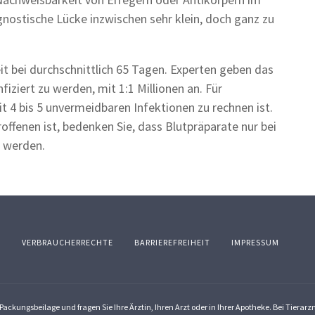
agnostische Lücke inzwischen sehr klein, doch ganz zu
eit bei durchschnittlich 65 Tagen. Experten geben das
fiziert zu werden, mit 1:1 Millionen an. Für
t 4 bis 5 unvermeidbaren Infektionen zu rechnen ist.
roffenen ist, bedenken Sie, dass Blutpräparate nur bei
 werden.
Z
VERBRAUCHERRECHTE
BARRIEREFREIHEIT
IMPRESSUM
ackungsbeilage und fragen Sie Ihre Ärztin, Ihren Arzt oder in Ihrer Apotheke. Bei Tierar