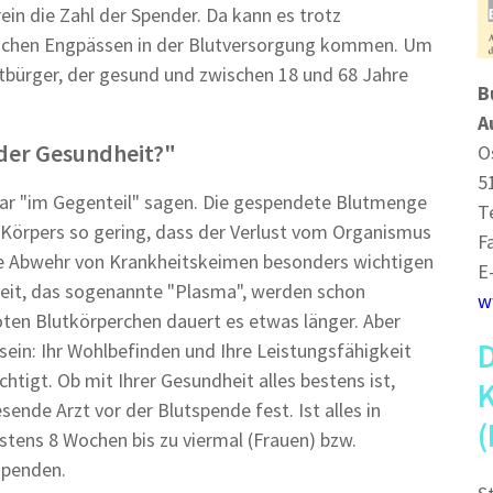
ein die Zahl der Spender. Da kann es trotz
rlichen Engpässen in der Blutversorgung kommen. Um
itbürger, der gesund und zwischen 18 und 68 Jahre
B
A
der Gesundheit?"
O
5
gar "im Gegenteil" sagen. Die gespendete Blutmenge
T
 Körpers so gering, dass der Verlust vom Organismus
F
die Abwehr von Krankheitskeimen besonders wichtigen
E
keit, das sogenannte "Plasma", werden schon
w
roten Blutkörperchen dauert es etwas länger. Aber
sein: Ihr Wohlbefinden und Ihre Leistungsfähigkeit
htigt. Ob mit Ihrer Gesundheit alles bestens ist,
ende Arzt vor der Blutspende fest. Ist alles in
tens 8 Wochen bis zu viermal (Frauen) bzw.
spenden.