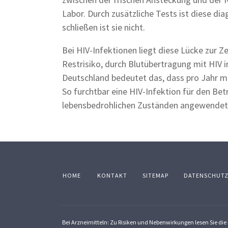
Labor. Durch zusätzliche Tests ist diese di
schließen ist sie nicht.
Bei HIV-Infektionen liegt diese Lücke zur Z
Restrisiko, durch Blutübertragung mit HIV in
Deutschland bedeutet das, dass pro Jahr mi
So furchtbar eine HIV-Infektion für den Bet
lebensbedrohlichen Zuständen angewendet
HOME
KONTAKT
SITEMAP
DATENSCHUT
Bei Arzneimitteln: Zu Risiken und Nebenwirkungen lesen Sie die P