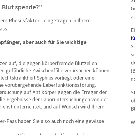
S
h Blut spende?"
G
a
dem Rhesusfaktor - eingetragen in Ihrem
ass.
E
K
pfänger, aber auch für Sie wichtige
S
s
d
zen auf, die gegen körperfremde Blutzellen
nen gefährliche Zwischenfälle verursachen können.
(
echtskrankheit Syphilis vorliegt oder eine
n
ine vorübergehende Leberfunktionsstörung.
ntersuchung auf Antikörper gegen die Erreger der
S
ie Ergebnisse der Laboruntersuchungen von der
o
enst unterrichtet, und auf Wunsch wird Ihrem
B
er-Pass haben Sie also auch noch eine gewisse
W