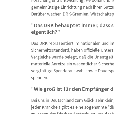
Forschung und Entwicklung, Personal und M
gemeinnützige Einrichtung nach ihren Satzu
Darüber wachen DRK-Gremien, Wirtschaftsp
"Das DRK behauptet immer, dass se
eigentlich?"
Das DRK repräsentiert im nationalen und in
Sicherheitsstandard, haben offizielle Unte
Vergleiche wurde belegt, daß die Unentgelt
materielle Anreize ein wesentlicher Sicherhe
sorgfältige Spenderauswahl sowie Dauerspe
spenden.
"Wie groß ist für den Empfänger da
Bei uns in Deutschland zum Glück sehr klein, 
jeder Krankheit gibt es eine sogenannte "d
zwischen der frischen Ansteckung und der 