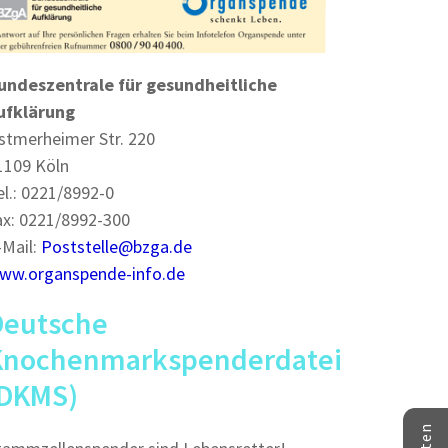
undeszentrale für gesundheitliche
ufklärung
stmerheimer Str. 220
1109 Köln
el.: 0221/8992-0
ax: 0221/8992-300
-Mail:
Poststelle@bzga.de
ww.organspende-info.de
Deutsche
Knochenmarkspenderdatei
(DKMS)