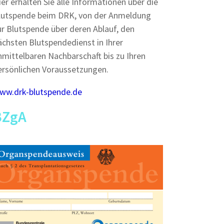
ier erhalten Sie alle Informationen über die
lutspende beim DRK, von der Anmeldung
ur Blutspende über deren Ablauf, den
ächsten Blutspendedienst in Ihrer
nmittelbaren Nachbarschaft bis zu Ihren
ersönlichen Voraussetzungen.
ww.drk-blutspende.de
BZgA