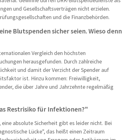
aterial. Gewinne dürfen DRK-Blutspendedienste als
ngen und Gesellschaftsverträgen nicht erzielen.
rüfungsgesellschaften und die Finanzbehörden.
ine Blutspenden sicher seien. Wieso denn
ternationalen Vergleich den höchsten
rsuchungen herausgefunden. Durch zahlreiche
lichkeit und damit der Verzicht der Spender auf
itsfaktor ist. Hinzu kommen: Freiwilligkeit,
nder, die über Jahre und Jahrzehnte regelmäßig
s Restrisiko für Infektionen?"
eine absolute Sicherheit gibt es leider nicht. Bei
iagnostische Lücke", das heißt einen Zeitraum
Nachweisbarkeit von Erregern oder Antikörpern im