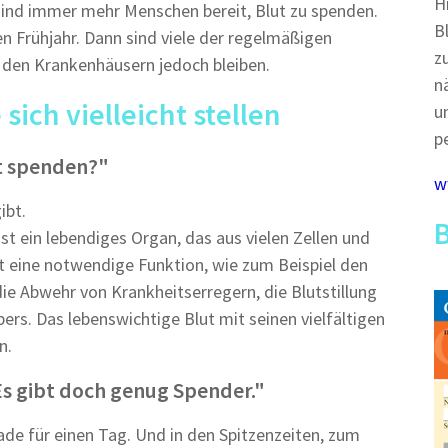
H
 sind immer mehr Menschen bereit, Blut zu spenden.
B
en Frühjahr. Dann sind viele der regelmäßigen
z
n den Krankenhäusern jedoch bleiben.
n
sich vielleicht stellen
u
p
t spenden?"
w
ibt.
 ist ein lebendiges Organ, das aus vielen Zellen und
at eine notwendige Funktion, wie zum Beispiel den
ie Abwehr von Krankheitserregern, die Blutstillung
rs. Das lebenswichtige Blut mit seinen vielfältigen
n.
s gibt doch genug Spender."
ade für einen Tag. Und in den Spitzenzeiten, zum