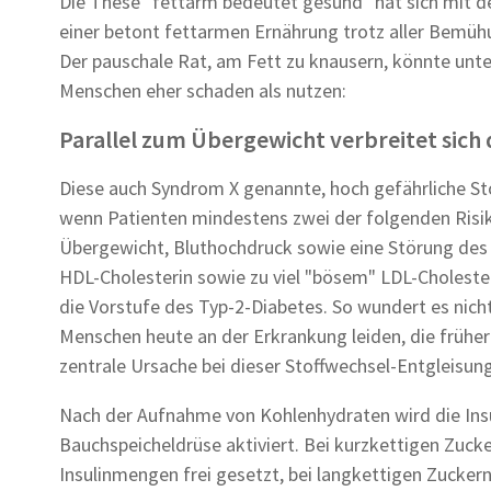
Die These "fettarm bedeutet gesund" hat sich mit der
einer betont fettarmen Ernährung trotz aller Bemüh
Der pauschale Rat, am Fett zu knausern, könnte unt
Menschen eher schaden als nutzen:
Parallel zum Übergewicht verbreitet sich
Diese auch Syndrom X genannte, hoch gefährliche St
wenn Patienten mindestens zwei der folgenden Risik
Übergewicht, Bluthochdruck sowie eine Störung des
HDL-Cholesterin sowie zu viel "bösem" LDL-Cholester
die Vorstufe des Typ-2-Diabetes. So wundert es nic
Menschen heute an der Erkrankung leiden, die früher 
zentrale Ursache bei dieser Stoffwechsel-Entgleisung 
Nach der Aufnahme von Kohlenhydraten wird die Ins
Bauchspeicheldrüse aktiviert. Bei kurzkettigen Zuck
Insulinmengen frei gesetzt, bei langkettigen Zuckern 