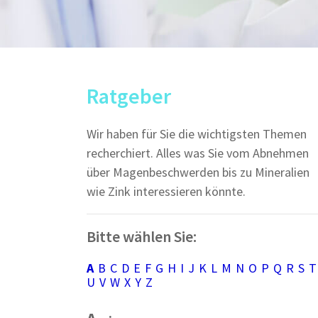
Ratgeber
Wir haben für Sie die wichtigsten Themen
recherchiert. Alles was Sie vom Abnehmen
über Magenbeschwerden bis zu Mineralien
wie Zink interessieren könnte.
Bitte wählen Sie:
A
B
C
D
E
F
G
H
I
J
K
L
M
N
O
P
Q
R
S
T
U
V
W
X
Y
Z