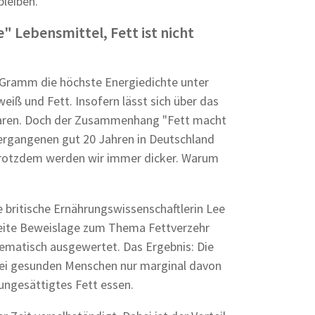
bleiben.
 Lebensmittel, Fett ist nicht
je Gramm die höchste Energiedichte unter
ß und Fett. Insofern lässt sich über das
sparen. Doch der Zusammenhang "Fett macht
n vergangenen gut 20 Jahren in Deutschland
 Trotzdem werden wir immer dicker. Warum
 britische Ernährungswissenschaftlerin Lee
weite Beweislage zum Thema Fettverzehr
ematisch ausgewertet. Das Ergebnis: Die
 bei gesunden Menschen nur marginal davon
 ungesättigtes Fett essen.