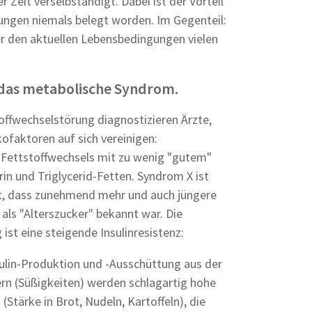
 Zeit verselbständigt. Dabei ist der Vorteil
ungen niemals belegt worden. Im Gegenteil:
er den aktuellen Lebensbedingungen vielen
 das metabolische Syndrom.
offwechselstörung diagnostizieren Ärzte,
ofaktoren auf sich vereinigen:
 Fettstoffwechsels mit zu wenig "gutem"
in und Triglycerid-Fetten. Syndrom X ist
ht, dass zunehmend mehr und auch jüngere
als "Alterszucker" bekannt war. Die
ist eine steigende Insulinresistenz:
ulin-Produktion und -Ausschüttung aus der
ern (Süßigkeiten) werden schlagartig hohe
(Stärke in Brot, Nudeln, Kartoffeln), die