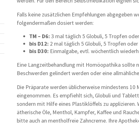
werden. Für den Bereich Selbstmedikation eignen sic
Falls keine zusätzlichen Empfehlungen abgegeben w
folgendermaßen dosiert werden:
TM – D6:
3 mal täglich 5 Globuli, 5 Tropfen ode
bis D12:
2 mal täglich 5 Globuli, 5 Tropfen oder
bis D30:
Einmalgabe, evtl. wöchentlich wiederh
Eine Langzeitbehandlung mit Homöopathika sollte n
Beschwerden gelindert werden oder eine allmähliche
Die Präparate werden üblicherweise mindestens 10 
eingenommen. Es empfiehlt sich, Globuli und Tablett
sondern mit Hilfe eines Plastiklöffels zu applizieren
ätherische Öle, Menthol, Kampfer, Kaffee und Rauch
bitte auch an mentholfreie Zahncreme. Ihre Apotheke 