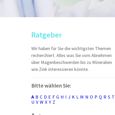
Ratgeber
Wir haben für Sie die wichtigsten Themen
recherchiert. Alles was Sie vom Abnehmen
über Magenbeschwerden bis zu Mineralien
wie Zink interessieren könnte.
Bitte wählen Sie:
A
B
C
D
E
F
G
H
I
J
K
L
M
N
O
P
Q
R
S
T
U
V
W
X
Y
Z