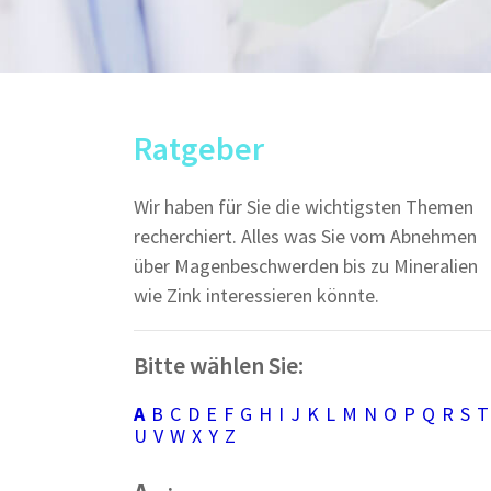
Ratgeber
Wir haben für Sie die wichtigsten Themen
recherchiert. Alles was Sie vom Abnehmen
über Magenbeschwerden bis zu Mineralien
wie Zink interessieren könnte.
Bitte wählen Sie:
A
B
C
D
E
F
G
H
I
J
K
L
M
N
O
P
Q
R
S
T
U
V
W
X
Y
Z