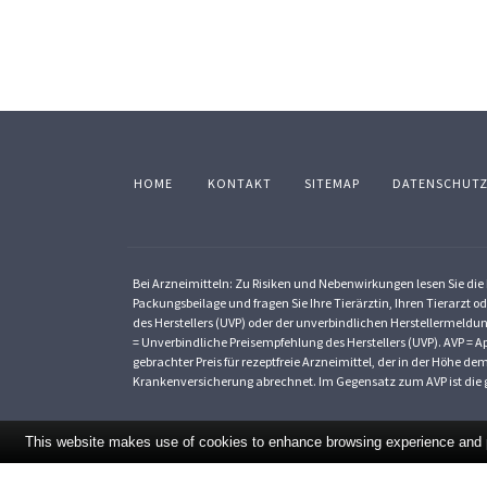
HOME
KONTAKT
SITEMAP
DATENSCHUT
Bei Arzneimitteln: Zu Risiken und Nebenwirkungen lesen Sie die P
Packungsbeilage und fragen Sie Ihre Tierärztin, Ihren Tierarzt od
des Herstellers (UVP) oder der unverbindlichen Herstellermeldun
= Unverbindliche Preisempfehlung des Herstellers (UVP). AVP = Ap
gebrachter Preis für rezeptfreie Arzneimittel, der in der Höhe 
Krankenversicherung abrechnet. Im Gegensatz zum AVP ist die g
This website makes use of cookies to enhance browsing experience and pr