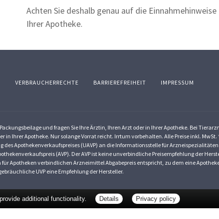
Achten Sie deshalb genau auf die Einnahmehinweise i
Ihrer Apotheke.
Z
VERBRAUCHERRECHTE
BARRIEREFREIHEIT
IMPRESSUM
ackungsbeilage und fragen Sie Ihre Ärztin, Ihren Arzt oder in Ihrer Apotheke. Bei Tierar
er in Ihrer Apotheke. Nur solange Vorrat reicht. Irrtum vorbehalten. Alle Preise inkl. Mw
g des Apothekenverkaufspreises (UAVP) an die Informationsstelle für Arzneispezialitäten
othekenverkaufspreis (AVP). Der AVP ist keine unverbindliche Preisempfehlung der Herstel
dem für Apotheken verbindlichen Arzneimittel Abgabepreis entspricht, zu dem eine Apothe
ebräuchliche UVP eine Empfehlung der Hersteller.
ovide additional functionality.
Details
Privacy policy