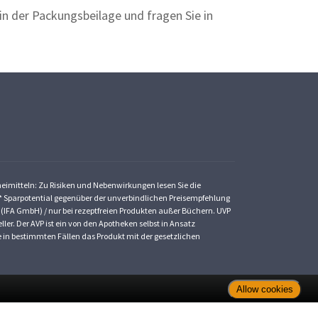
n der Packungsbeilage und fragen Sie in
zneimitteln: Zu Risiken und Nebenwirkungen lesen Sie die
St. * Sparpotential gegenüber der unverbindlichen Preisempfehlung
 (IFA GmbH) / nur bei rezeptfreien Produkten außer Büchern. UVP
ler. Der AVP ist ein von den Apotheken selbst in Ansatz
ke in bestimmten Fällen das Produkt mit der gesetzlichen
Allow cookies